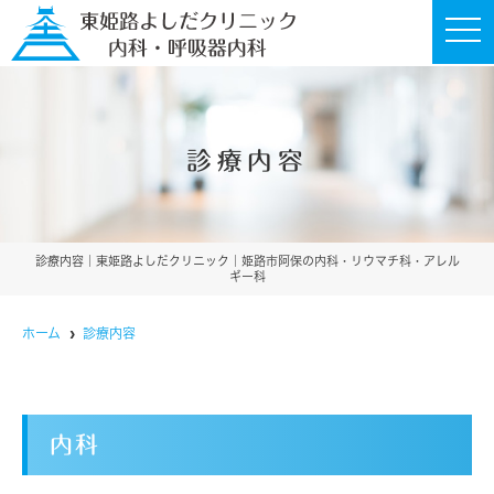
t
o
g
g
l
e
n
a
診療内容
v
i
g
a
t
i
o
診療内容｜東姫路よしだクリニック｜姫路市阿保の内科・リウマチ科・アレル
n
ギー科
ホーム
診療内容
内科