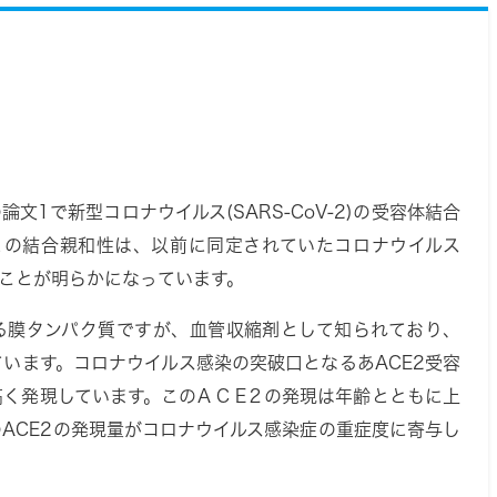
の論文
1
で新型コロナウイルス(SARS-CoV-2)の受容体結合
体)との結合親和性は、以前に同定されていたコロナウイルス
高いことが明らかになっています。
する膜タンパク質ですが、血管収縮剤として知られており、
ています。コロナウイルス感染の突破口となるあACE2受容
く発現しています。このA C E２の発現は年齢とともに上
ACE2の発現量がコロナウイルス感染症の重症度に寄与し