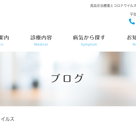
高血圧治療薬とコロナウイル
〒
案内
診療内容
病気から探す
お
nic
Medical
Symptom
N
ブログ
ウイルス