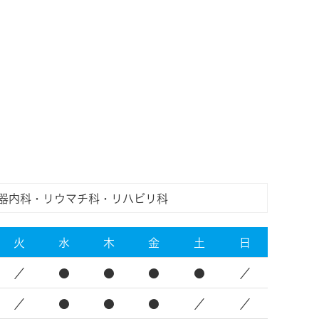
器内科・リウマチ科・リハビリ科
火
水
木
金
土
日
／
●
●
●
●
／
／
●
●
●
／
／