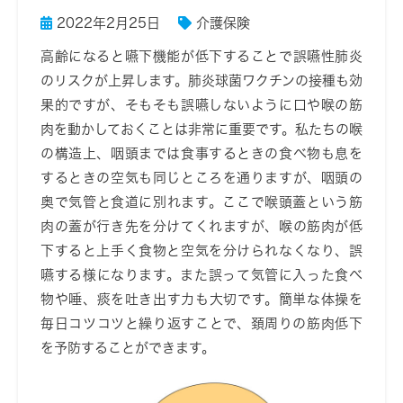
2022年2月25日
介護保険
高齢になると嚥下機能が低下することで誤嚥性肺炎
のリスクが上昇します。肺炎球菌ワクチンの接種も効
果的ですが、そもそも誤嚥しないように口や喉の筋
肉を動かしておくことは非常に重要です。私たちの喉
の構造上、咽頭までは食事するときの食べ物も息を
するときの空気も同じところを通りますが、咽頭の
奥で気管と食道に別れます。ここで喉頭蓋という筋
肉の蓋が行き先を分けてくれますが、喉の筋肉が低
下すると上手く食物と空気を分けられなくなり、誤
嚥する様になります。また誤って気管に入った食べ
物や唾、痰を吐き出す力も大切です。簡単な体操を
毎日コツコツと繰り返すことで、頚周りの筋肉低下
を予防することができます。