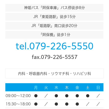
神姫バス「阿保車庫」バス停徒歩8分
JR「東姫路駅」徒歩15分
JR「姫路駅」南口徒歩20分
「阿保橋」徒歩1分
tel.079-226-5550
fax.079-226-5557
内科・呼吸器内科・リウマチ科・リハビリ科
月
火
水
木
金
土
日
09:00～12:00
●
／
●
●
●
●
／
15:30～18:00
●
／
●
●
●
／
／