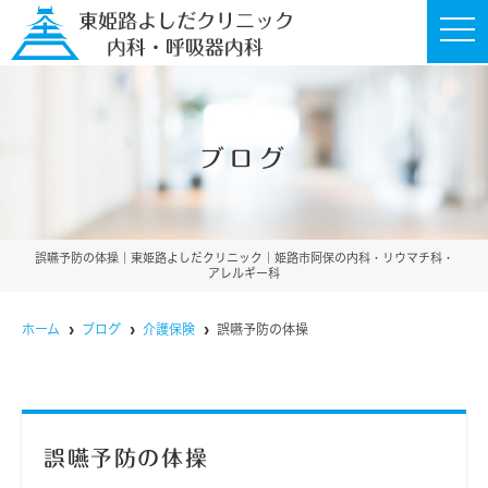
t
o
g
g
l
e
n
a
ブログ
v
i
g
a
t
i
o
誤嚥予防の体操｜東姫路よしだクリニック｜姫路市阿保の内科・リウマチ科・
n
アレルギー科
ホーム
ブログ
介護保険
誤嚥予防の体操
誤嚥予防の体操