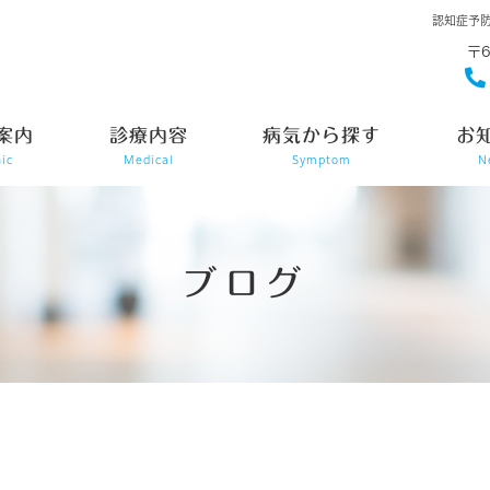
認知症予
〒
案内
診療内容
病気から探す
お
nic
Medical
Symptom
N
ブログ