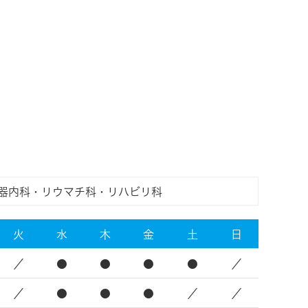
器内科・リウマチ科・リハビリ科
火
水
木
金
土
日
／
●
●
●
●
／
／
●
●
●
／
／