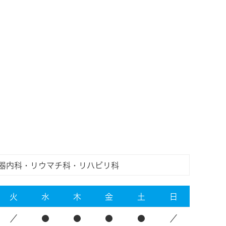
器内科・リウマチ科・リハビリ科
火
水
木
金
土
日
／
●
●
●
●
／