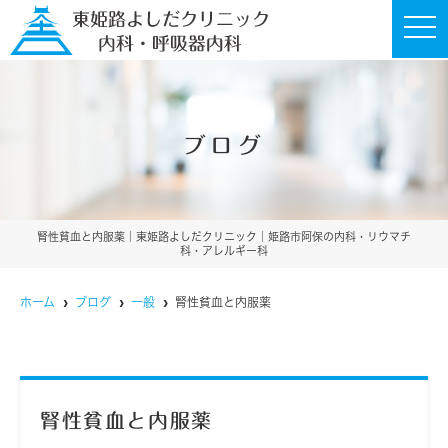
t
o
g
g
l
e
n
a
ブログ
v
i
g
a
t
i
o
腎性貧血と内服薬｜東姫路よしだクリニック｜姫路市阿保の内科・リウマチ
n
科・アレルギー科
ホーム
ブログ
一般
腎性貧血と内服薬
腎性貧血と内服薬