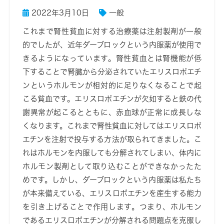
2022年3月10日
一般
これまで腎性貧血に対する治療薬は注射製剤が一般
的でしたが、近年ダーブロックという内服薬が使用で
きるようになっています。腎性貧血とは腎機能が低
下することで腎臓から分泌されていたエリスロポエチ
ンというホルモンが相対的に足りなくなることで起
こる貧血です。エリスロポエチンが欠如すると鉄の代
謝異常が起こるとともに、赤血球が正常に成長しな
くなります。これまで腎性貧血に対してはエリスロポ
エチンを注射で投与する方法が取られてきました。こ
れはホルモンを内服しても分解されてしまい、体内に
ホルモン製剤として取り込むことができなかったた
めです。しかし、ダーブロックという内服薬は私たち
が本来備えている、エリスロポエチンを産生する能力
を引き上げることで作用します。つまり、ホルモン
であるエリスロポエチンが分解される問題点を克服し