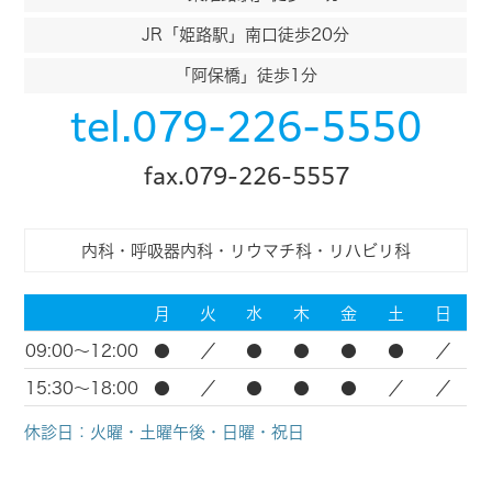
JR「姫路駅」南口徒歩20分
「阿保橋」徒歩1分
tel.079-226-5550
fax.079-226-5557
内科・呼吸器内科・リウマチ科・リハビリ科
月
火
水
木
金
土
日
09:00～12:00
●
／
●
●
●
●
／
15:30～18:00
●
／
●
●
●
／
／
休診日：火曜・土曜午後・日曜・祝日