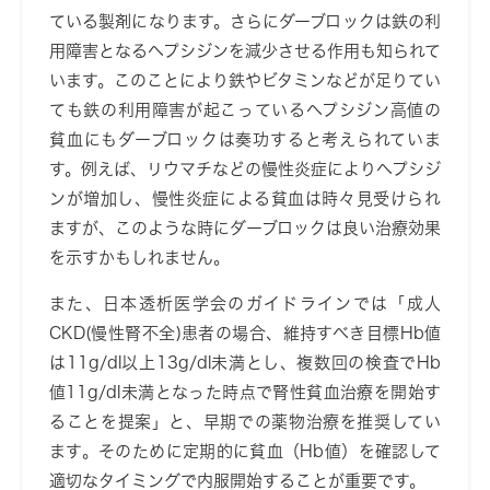
ている製剤になります。さらにダーブロックは鉄の利
用障害となるヘプシジンを減少させる作用も知られて
います。このことにより鉄やビタミンなどが足りてい
ても鉄の利用障害が起こっているヘプシジン高値の
貧血にもダーブロックは奏功すると考えられていま
す。例えば、リウマチなどの慢性炎症によりヘプシジ
ンが増加し、慢性炎症による貧血は時々見受けられ
ますが、このような時にダーブロックは良い治療効果
を示すかもしれません。
また、日本透析医学会のガイドラインでは「成人
CKD(
慢性腎不全
)
患者の場合、維持すべき目標
Hb
値
は
11g/dl
以上
13g/dl
未満とし、複数回の検査で
Hb
値
11g/dl
未満となった時点で腎性貧血治療を開始す
ることを提案」と、早期での薬物治療を推奨してい
ます。そのために定期的に貧血（
Hb
値）を確認して
適切なタイミングで内服開始することが重要です。