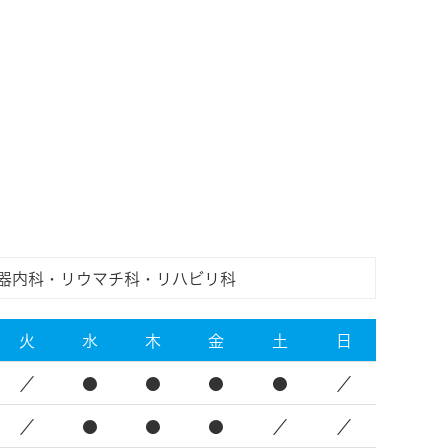
器内科・リウマチ科・リハビリ科
火
水
木
金
土
日
／
●
●
●
●
／
／
●
●
●
／
／