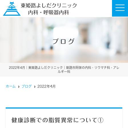
t
o
g
g
l
e
n
a
ブログ
v
i
g
a
t
i
o
2022年4月｜東姫路よしだクリニック｜姫路市阿保の内科・リウマチ科・アレ
n
ルギー科
ホーム
ブログ
2022年4月
健康診断での脂質異常について①